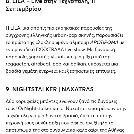
8. LILA – Live στην Τεχνόπολη, 11
Σεπτεμβρίου
Η LILA, μια από τις πιο εκρηκτικές παρουσίες της
σύγχρονης ελληνικής urban-pop σκηνής, παρουσιάζει
το πρώτο της ολοκληρωμένο άλμπουμ
APOTIPOMA
με
ένα μοναδικό EXXXTRAAA live show. Με δυναμική
παρουσία, χορευτές, visuals και μια μίξη από rap,
reggaeton, afrobeat, pop και balkan, υπόσχεται μια
βραδιά γεμάτη ενέργεια και ξεσηκωτικές επιτυχίες.
9. NIGHTSTALKER | NAXATRAS
Δύο κορυφαίες μπάντες ενώνουν ξανά τις δυνάμεις
τους! Οι Nightstalker και οι Naxatras επιστρέφουν στην
Τεχνόπολη για μια δυνατή βραδιά, έπειτα από την
περσινή τους συνύπαρξη που άφησε ανεξίτηλο το
αποτύπωμά της στο συναυλιακό καλοκαίρι της Αθήνας.