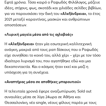
Εφτά χρόνια. Τόσο καιρό ο Ραψωδός Φιλόλογος, μάζευε
ιδέες, στίχους, φως, σκοτάδι και χιλιάδες σελίδες βιβλίων,
για να παρουσιάσει την δική του
«Αλεξάνδρεια»,
το έτος
2021 μεταξύ καραντίνας, μασκών και ανθρώπινων
αποστάσεων.
«Λυρική μαγεία μέσα από τις οχλοβοές»
Η
«Αλεξάνδρεια»
ήταν μία εσωτερική καλλιτεχνική
ανάγκη, μακριά από τους ραπ δίσκους που ο Ραψωδός
είχε συνηθίσει το κοινό του, αλλά χέρι – χέρι με τον τόσο
ιδιαίτερο λυρισμό του, που αγαπήθηκε εδώ και μια
δεκαπενταετία. Και ο κόσμος ήταν εκεί και μαζί η
υπόσχεση για τη συνέχεια.
«Αναπτήρας μέσα σε αποθήκες μπαρουτιού»
Η τελευταία χρονιά έφερε αναζωπύρωση. Sold out
συναυλίες μέσα σε λίγα 24ωρα σε Αθήνα και
Θεσσαλονίκη, νέο single, νέους φίλους παρέα με τους