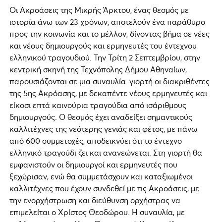
Οι Ακροάσεις της Μικρής Άρκτου, ένας θεσμός με
ιστορία άνω των 23 χρόνων, αποτελούν ένα παράθυρο
προς την κοινωνία και το μέλλον, δίνοντας βήμα σε νέες
και νέους δημιουργούς και ερμηνευτές του έντεχνου
ελληνικού τραγουδιού. Την Τρίτη 2 Σεπτεμβρίου, στην
κεντρική σκηνή της Τεχνόπολης Δήμου Αθηναίων,
παρουσιάζονται σε μια συναυλία-γιορτή οι διακριθέντες
της 5ης Ακρόασης, με δεκαπέντε νέους ερμηνευτές και
είκοσι επτά καινούρια τραγούδια από ισάριθμους
δημιουργούς. Ο θεσμός έχει αναδείξει σημαντικούς
καλλιτέχνες της νεότερης γενιάς και φέτος, με πάνω
από 600 συμμετοχές, αποδεικνύει ότι το έντεχνο
ελληνικό τραγούδι ζει και ανανεώνεται. Στη γιορτή θα
εμφανιστούν οι δημιουργοί και ερμηνευτές που
ξεχώρισαν, ενώ θα συμμετάσχουν και καταξιωμένοι
καλλιτέχνες που έχουν συνδεθεί με τις Ακροάσεις, με
την ενορχήστρωση και διεύθυνση ορχήστρας να
επιμελείται ο Χρίστος Θεοδώρου. Η συναυλία, με