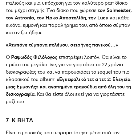
παλιούς και μια υπόσχεση για τον καλύτερο ραπ δίσκο
του μέχρι στιγμής. Ένα δίσκο που χώρεσε
τον Solmeister,
τον Astronio, τον Ήρκο Αποστολίδη, την Lucy
και κάθε
εικόνα, εμμονή και παραλήρημα του, από όποιο σύμπαν
και αν ξεπήδησε.
«Χτυπάνε τύμπανα πολέμου, σειρήνες πανικού…»
Ο
Ραψωδός Φιλόλογος
επιστρέφει λοιπόν. Θα είναι το
πρώτο του μεγάλο live, για να γιορτάσει τα 22 χρόνια
δισκογραφίας του και να παρουσιάσει το sequel του πιο
κλασσικού του album:
«Εγκεφαλικό τετ α τετ 2: Ελεγεία
μιας Εμμονής» και αγαπημένα τραγούδια από όλη του τη
δισκογραφία.
Και θα είστε όλοι εκεί για να γιορτάσετε
μαζί του.
7. Κ.ΒΗΤΑ
Είναι ο μουσικός που πειραματίστηκε μέσα από τον