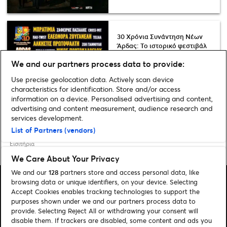
30 Χρόνια Συνάντηση Νέων
Άρδας: Το ιστορικό φεστιβάλ
του Έβρου γιορτάζει την
We and our partners process data to provide:
επέτειo του
Use precise geolocation data. Actively scan device
characteristics for identification. Store and/or access
Ανακάλυψε μουσικές εκδηλώσεις
information on a device. Personalised advertising and content,
advertising and content measurement, audience research and
services development.
List of Partners (vendors)
Home
»
Seasonal
»
Συναυλίες Αθήνα 2025: Πρόγραμμα, Φεστιβάλ &
Εισιτήρια
We Care About Your Privacy
We and our
128
partners store and access personal data, like
browsing data or unique identifiers, on your device. Selecting
Accept Cookies enables tracking technologies to support the
purposes shown under we and our partners process data to
provide. Selecting Reject All or withdrawing your consent will
Αναζήτηση
disable them. If trackers are disabled, some content and ads you