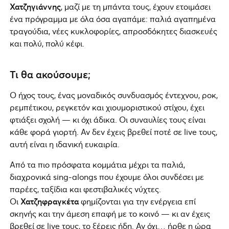
Χατζηγιάννης
, μαζί με τη μπάντα τους, έχουν ετοιμάσει
ένα πρόγραμμα με όλα όσα αγαπάμε: παλιά αγαπημένα
τραγούδια, νέες κυκλοφορίες, απροσδόκητες διασκευές
και πολύ, πολύ κέφι.
Τι θα ακούσουμε;
Ο ήχος τους, ένας μοναδικός συνδυασμός έντεχνου, ροκ,
ρεμπέτικου, ρεγκετόν και χιουμοριστικού στίχου, έχει
φτιάξει σχολή — κι όχι άδικα. Οι συναυλίες τους είναι
κάθε φορά γιορτή. Αν δεν έχεις βρεθεί ποτέ σε live τους,
αυτή είναι η ιδανική ευκαιρία.
Από τα πιο πρόσφατα κομμάτια μέχρι τα παλιά,
διαχρονικά sing-alongs που έχουμε όλοι συνδέσει με
παρέες, ταξίδια και φεστιβαλικές νύχτες.
Οι
Χατζηφραγκέτα
φημίζονται για την ενέργεια επί
σκηνής και την άμεση επαφή με το κοινό — κι αν έχεις
βρεθεί σε live τους, το ξέρεις ήδη. Αν όχι… ήρθε η ώρα