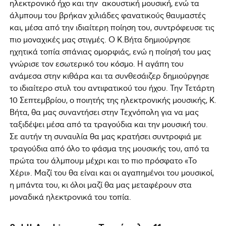
ηλεκτρονικό ήχο και την ακουστική μουσική, ενώ τα
άλμπουμ του βρήκαν χιλιάδες φανατικούς θαυμαστές
και, μέσα από την ιδιαίτερη ποίηση του, συντρόφευσε τις
πιο μοναχικές μας στιγμές. Ο Κ.Βήτα δημιούργησε
ηχητικά τοπία σπάνιας ομορφιάς, ενώ η ποίησή του μας
γνώρισε τον εσωτερικό του κόσμο. Η αγάπη του
ανάμεσα στην κιθάρα και τα συνθεσάιζερ δημιούργησε
το ιδιαίτερο στυλ του αντιφατικού του ήχου. Την Τετάρτη
10 Σεπτεμβρίου, ο ποιητής της ηλεκτρονικής μουσικής, Κ.
Βήτα, θα μας συναντήσει στην Τεχνόπολη για να μας
ταξιδέψει μέσα από τα τραγούδια και την μουσική του.
Σε αυτήν τη συναυλία θα μας κρατήσει συντροφιά με
τραγούδια από όλο το φάσμα της μουσικής του, από τα
πρώτα του άλμπουμ μέχρι και το πιο πρόσφατο «Το
Χέρι». Μαζί του θα είναι και οι αγαπημένοι του μουσικοί,
η μπάντα του, κι όλοι μαζί θα μας μεταφέρουν στα
μοναδικά ηλεκτρονικά του τοπία.