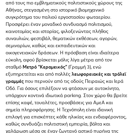
από τους πιο εμβληματικούς πολιτιστικούς χώρους της
Αθήνας, στεγασμένη στο ιστορικό βιομηχανικό
συγκρότημα του παλιού εργοστασίου φωταερίου.
Προσφέρει έναν μοναδικό συνδυασμό πολιτισμού,
καινοτομίας και ιστορίας, φιλοξενώντας πλήθος
συναυλιών, φεστιβάλ, θεματικών εκθέσεων, αγορών,
σεμιναρίων, καθώς και εκπαιδευτικών και
οικογενειακών δράσεων. Η πρόσβαση είναι ιδιαίτερα
εύκολη, αφού βρίσκεται μόλις λίγα μέτρα από τον
σταθμό
Μετρό “Κεραμεικός”
(Γραμμή 3), ενώ
εξυπηρετείται και από πολλές
λεωφορειακές και τρόλεϊ
γραμμές
που περνούν από τις οδούς Πειραιώς και Ιερά
Οδό. Για όσους επιλέξουν να φτάσουν με αυτοκίνητο,
υπάρχουν κοντινά ιδιωτικά parking. Στον χώρο θα βρείτε
επίσης καφέ, τουαλέτες, προσβάσεις για ΑμεΑ και
σημεία πληροφόρησης. Η Τεχνόπολη είναι ιδανική
επιλογή για επισκέπτες κάθε ηλικίας και ενδιαφέροντος,
καθώς συνδυάζει πολιτιστική εμπειρία, βόλτα και
χαλάρωση μέσα σε έναν ζωντανό αστικό πυρήνα της