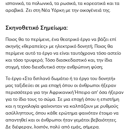
ισπανικά, τα πολωνικά, τα ρωσικά, τα κορεατικά και τα
αραβικά. Ζει στη Νέα Υόρκη με την οικογένειά της.
Σκηνοθετικό Σημείωμα:
Ποιος θα το περίμενε, ένα θεατρικό έργο να βάζει επί
σκηνής «θεραπείες» με ηλεκτρικό δονητή; Ποιος θα
περίμενε αυτό το έργο να είναι ταυτόχρονα τόσο αστείο
και τόσο τρυφερό; Τόσο διασκεδαστικό και, την ίδια
στιγμή, τόσο διεισδυτικό στην ανθρώπινη φύση;
Το έργο «Στο διπλανό δωμάτιο ή το έργο του δονητή»
μας ταξιδεύει σε μια εποχή όπου οι άνθρωποι ήξεραν
περισσότερα για την Αφρικανική Ήπειρο απ’ όσα ήξεραν
για το ίδιο τους το σώμα. Σε μια εποχή όπου η επιστήμη
και η τεχνολογία φαίνονταν να καλπάζουν με ρυθμούς
ασύλληπτους, όπου κάθε ερώτημα φαινόταν έτοιμο να
απαντηθεί και οι άνθρωποι ήταν γεμάτοι βεβαιότητες.
Δε διέφεραν, λοιπόν, πολύ από εμάς, σήμερα.