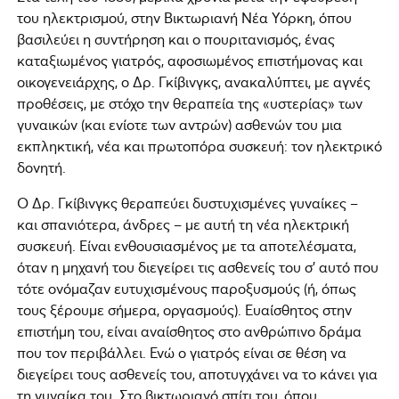
του ηλεκτρισμού, στην Βικτωριανή Νέα Υόρκη, όπου
βασιλεύει η συντήρηση και ο πουριτανισμός, ένας
καταξιωμένος γιατρός, αφοσιωμένος επιστήμονας και
οικογενειάρχης, ο Δρ. Γκίβινγκς, ανακαλύπτει, με αγνές
προθέσεις, με στόχο την θεραπεία της «υστερίας» των
γυναικών (και ενίοτε των αντρών) ασθενών του μια
εκπληκτική, νέα και πρωτοπόρα συσκευή: τον ηλεκτρικό
δονητή.
Ο Δρ. Γκίβινγκς θεραπεύει δυστυχισμένες γυναίκες –
και σπανιότερα, άνδρες – με αυτή τη νέα ηλεκτρική
συσκευή. Είναι ενθουσιασμένος με τα αποτελέσματα,
όταν η μηχανή του διεγείρει τις ασθενείς του σ’ αυτό που
τότε ονόμαζαν ευτυχισμένους παροξυσμούς (ή, όπως
τους ξέρουμε σήμερα, οργασμούς). Ευαίσθητος στην
επιστήμη του, είναι αναίσθητος στο ανθρώπινο δράμα
που τον περιβάλλει. Ενώ ο γιατρός είναι σε θέση να
διεγείρει τους ασθενείς του, αποτυγχάνει να το κάνει για
τη γυναίκα του. Στο βικτωριανό σπίτι του, όπου