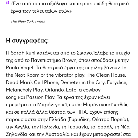
«Ένα από τα πιο αξιόλογα και περιπετειώδη θεατρικά
έργα των τελευταίων ετών»
The New York Times
Η
συγγραφέας
:
Η Sarah Ruhl κατάγεται από το Σικάγο. Έλαβε το πτυχίο
της από το Πανεπιστήμιο Brown, όπου σπούδασε με την
Paula Vogel. Τα θεατρικά έργα της περιλαμβάνουν: In
the Next Room or the vibrator play, The Clean House,
Dead Man’s Cell Phone, Demeter in the City, Eurydice,
Melancholy Play, Orlando, Late: a cowboy
song και Passion Play. Τα έργα της έχουν κάνει
πρεμιέρα στο Μπρόντγουεϊ, εκτός Μπρόντγουεϊ καθώς
και σε πολλά άλλα θέατρα των ΗΠΑ. Έχουν επίσης
παρουσιαστεί στην Ελλάδα (Ευρυδίκη, Θέατρο Πορεία),
την Αγγλία, την Πολωνία, τη Γερμανία, το Ισραήλ, τη Νέα
Ζηλανδία και την Αυστραλία και έχουν μεταφραστεί στα