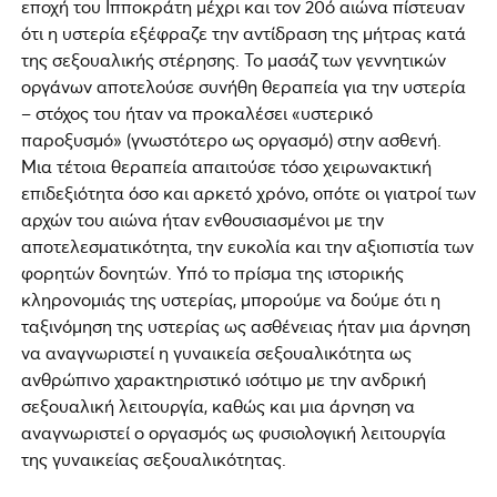
εποχή του Ιπποκράτη μέχρι και τον 20ό αιώνα πίστευαν
ότι η υστερία εξέφραζε την αντίδραση της μήτρας κατά
της σεξουαλικής στέρησης. Το μασάζ των γεννητικών
οργάνων αποτελούσε συνήθη θεραπεία για την υστερία
– στόχος του ήταν να προκαλέσει «υστερικό
παροξυσμό» (γνωστότερο ως οργασμό) στην ασθενή.
Μια τέτοια θεραπεία απαιτούσε τόσο χειρωνακτική
επιδεξιότητα όσο και αρκετό χρόνο, οπότε οι γιατροί των
αρχών του αιώνα ήταν ενθουσιασμένοι με την
αποτελεσματικότητα, την ευκολία και την αξιοπιστία των
φορητών δονητών. Υπό το πρίσμα της ιστορικής
κληρονομιάς της υστερίας, μπορούμε να δούμε ότι η
ταξινόμηση της υστερίας ως ασθένειας ήταν μια άρνηση
να αναγνωριστεί η γυναικεία σεξουαλικότητα ως
ανθρώπινο χαρακτηριστικό ισότιμο με την ανδρική
σεξουαλική λειτουργία, καθώς και μια άρνηση να
αναγνωριστεί ο οργασμός ως φυσιολογική λειτουργία
της γυναικείας σεξουαλικότητας.