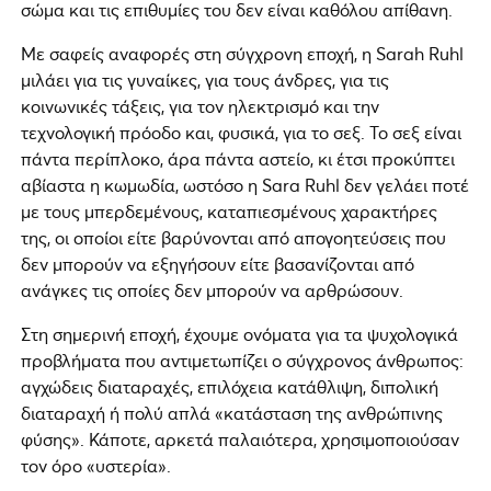
σώμα και τις επιθυμίες του δεν είναι καθόλου απίθανη.
Με σαφείς αναφορές στη σύγχρονη εποχή, η Sarah Ruhl
μιλάει για τις γυναίκες, για τους άνδρες, για τις
κοινωνικές τάξεις, για τον ηλεκτρισμό και την
τεχνολογική πρόοδο και, φυσικά, για το σεξ. Το σεξ είναι
πάντα περίπλοκο, άρα πάντα αστείο, κι έτσι προκύπτει
αβίαστα η κωμωδία, ωστόσο η Sara Ruhl δεν γελάει ποτέ
με τους μπερδεμένους, καταπιεσμένους χαρακτήρες
της, οι οποίοι είτε βαρύνονται από απογοητεύσεις που
δεν μπορούν να εξηγήσουν είτε βασανίζονται από
ανάγκες τις οποίες δεν μπορούν να αρθρώσουν.
Στη σημερινή εποχή, έχουμε ονόματα για τα ψυχολογικά
προβλήματα που αντιμετωπίζει ο σύγχρονος άνθρωπος:
αγχώδεις διαταραχές, επιλόχεια κατάθλιψη, διπολική
διαταραχή ή πολύ απλά «κατάσταση της ανθρώπινης
φύσης». Κάποτε, αρκετά παλαιότερα, χρησιμοποιούσαν
τον όρο «υστερία».