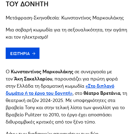
ΤΟΥ ΔΟΝΗΤΗ
Μετάφραση-Σκηνοθεσία: Κωνσταντίνος Μαρκουλάκης
Μια σοβαρή κωμωδία για τη σεξουαλικότητα, την αγάπη
και τον ηλεκτρισμό!
ΕΙΣΙΤΗΡΙΑ
Ο
Κωνσταντίνος Μαρκουλάκης
σε συνεργασία με
τον
Άκη Σακελλαρίου
, παρουσιάζει για πρώτη φορά
στην Ελλάδα τη δραματική κωμωδία
«Στο διπλανό
δωμάτιο ή το έργο του δονητή
»
, στο
θέατρο Βρετάνια
, τη
θεατρική σεζόν 2024-2025. Με υποψηφιότητες στα
βραβεία Tony και στην τελική λίστα των φιναλίστ για το
Βραβείο Pulitzer το 2010, το έργο έχει αποσπάσει
διθυραμβικές κριτικές από τον ξένο τύπο.
Λόγω των διαδοχικών ατυχημάτων των δύο