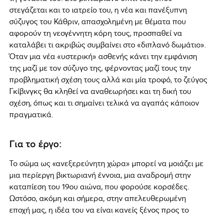
στεγάζεται και το ιατρείο του, η νέα και πανέξυπνη
σύζυγος του Κάθριν, απασχολημένη με θέματα που
αφορούν τη νεογέννητη κόρη τους, προσπαθεί να
καταλάβει τι ακριβώς συμβαίνει στο «διπλανό δωμάτιο».
Όταν μια νέα «υστερική» ασθενής κάνει την εμφάνιση
της μαζί με τον σύζυγο της, φέρνοντας μαζί τους την
προβληματική σχέση τους αλλά και μία τροφό, το ζεύγος
Γκίβινγκς θα κληθεί να αναθεωρήσει και τη δική του
σχέση, όπως και τι σημαίνει τελικά να αγαπάς κάποιον
πραγματικά.
Για το έργο:
Το σώμα ως «ανεξερεύνητη χώρα» μπορεί να μοιάζει με
μια περίεργη βικτωριανή έννοια, μια αναδρομή στην
καταπίεση του 19ου αιώνα, που φορούσε κορσέδες.
Ωστόσο, ακόμη και σήμερα, στην απελευθερωμένη
εποχή μας, η ιδέα του να είναι κανείς ξένος προς το