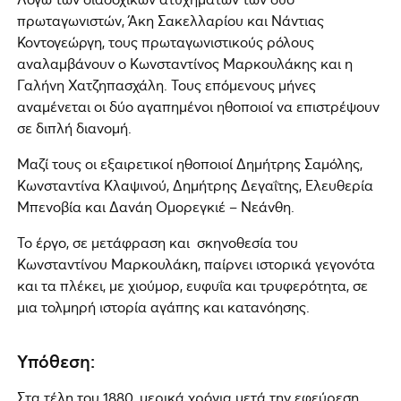
πρωταγωνιστών, Άκη Σακελλαρίου και Νάντιας
Κοντογεώργη, τους πρωταγωνιστικούς ρόλους
αναλαμβάνουν ο Κωνσταντίνος Μαρκουλάκης και η
Γαλήνη Χατζηπασχάλη. Τους επόμενους μήνες
αναμένεται οι δύο αγαπημένοι ηθοποιοί να επιστρέψουν
σε διπλή διανομή.
Μαζί τους οι εξαιρετικοί ηθοποιοί Δημήτρης Σαμόλης,
Κωνσταντίνα Κλαψινού, Δημήτρης Δεγαΐτης, Ελευθερία
Μπενοβία και Δανάη Ομορεγκιέ – Νεάνθη.
Το έργο, σε μετάφραση και σκηνοθεσία του
Κωνσταντίνου Μαρκουλάκη, παίρνει ιστορικά γεγονότα
και τα πλέκει, με χιούμορ, ευφυΐα και τρυφερότητα, σε
μια τολμηρή ιστορία αγάπης και κατανόησης.
Υπόθεση:
Στα τέλη του 1880, μερικά χρόνια μετά την εφεύρεση