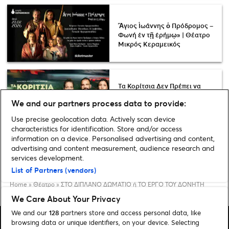
Ἅγιος Ἰωάννης ὁ Πρόδρομος –
Φωνή ἐν τῇ ἐρήμῳ» | Θέατρο
Μικρός Κεραμεικός
Τα Κορίτσια Δεν Πρέπει να
Παίζουν Ποδόσφαιρο: Μια
We and our partners process data to provide:
σύγχρονη θεατρική ιστορία
στον Μικρό Κεραμεικό
Use precise geolocation data. Actively scan device
characteristics for identification. Store and/or access
information on a device. Personalised advertising and content,
advertising and content measurement, audience research and
services development.
List of Partners (vendors)
Home
»
Θέατρο
»
ΣΤΟ ΔΙΠΛΑΝΟ ΔΩΜΑΤΙΟ ή ΤΟ ΕΡΓΟ ΤΟΥ ΔΟΝΗΤΗ
We Care About Your Privacy
We and our
128
partners store and access personal data, like
browsing data or unique identifiers, on your device. Selecting